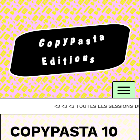
a
t
p
y
a
s
p
C
o
n
o
s
i
i
t
d
E
<3 <3 <3 TOUTES LES SESSIONS DU CR
COPYPASTA 10