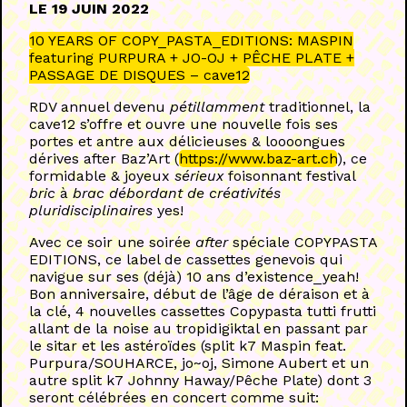
LE 19 JUIN 2022
10 YEARS OF COPY_PASTA_EDITIONS: MASPIN
featuring PURPURA + JO-OJ + PÊCHE PLATE +
PASSAGE DE DISQUES – cave12
RDV annuel devenu
pétillamment
traditionnel, la
cave12 s’offre et ouvre une nouvelle fois ses
portes et antre aux délicieuses & loooongues
dérives after Baz’Art (
https://www.baz-art.ch
), ce
formidable & joyeux
sérieux
foisonnant festival
bric
à
brac débordant de créativités
pluridisciplinaires
yes!
Avec ce soir une soirée
after
spéciale COPYPASTA
EDITIONS, ce label de cassettes genevois qui
navigue sur ses (déjà) 10 ans d’existence_yeah!
Bon anniversaire, début de l’âge de déraison et à
la clé, 4 nouvelles cassettes Copypasta tutti frutti
allant de la noise au tropidigiktal en passant par
le sitar et les astéroïdes (split k7 Maspin feat.
Purpura/SOUHARCE, jo~oj, Simone Aubert et un
autre split k7 Johnny Haway/Pêche Plate) dont 3
seront célébrées en concert comme suit: