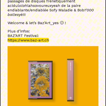
passages de disques frénétiquement
acidul
olah
lah
savoureux
yeah de la paire
endiablante/endiablée Sofy Maladie & Bob
1’000
balles
yé!!!
Welcome & let’s Baz’Art_yes 🙂 !
Plus d’infos:
BAZ’ART Festival:
https://www.baz-art.ch