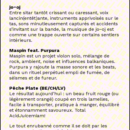
jo~oj
Entre sitar tantôt crissant ou caressant, voix
lancin(entêt)ante, instruments apprivoisés sur le
tas, sons minutieusement capturés et accidents
s’invitant sur la bande, la musique de jo~oj est
comme une trappe ouverte sur certains sentiers
intérieurs.
Maspin feat. Purpura
Maspin est un projet violon solo, mélange de
rock, ambient, noise et influences balkaniques.
Purpura y rajoute la masse sonore et les beats,
dans un rituel perpétuel empli de fumée, de
séismes et de fureur.
Pêche Plate (BE/CH/LV)
Le résultat aujourd’hui : un beau fruit rouge (ou
légèrement orangé) coupé en trois lamelles,
facile à transporter, pratique à manger, équilibré
et étonnamment savoureux. Total
Acid
Juice
miam!
Le tout enrubanné comme il se doit par les