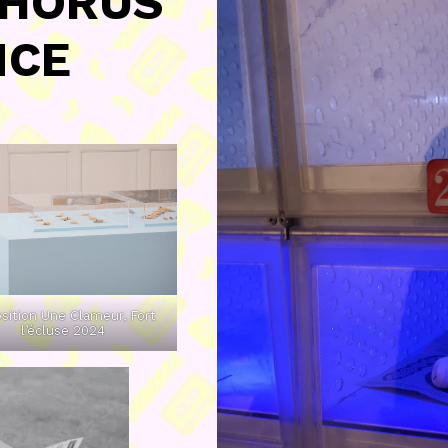
CHORUS
NCE
sition Une Clameur, Fort
l’écluse 2024