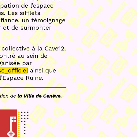
pation de l’espace
s. Les sifflets
éfiance, un témoignage
er et de surmonter
collective à la Cave12,
ontré au sein de
ganisée par
e_officiel
ainsi que
l’Espace Ruine.
utien de
la Ville de Genève.