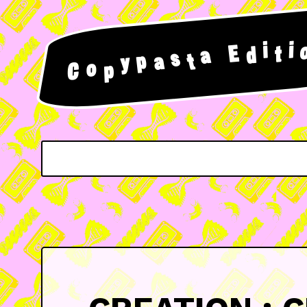
i
i
E
t
d
a
s
p
a
t
y
o
p
C