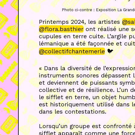
Photo ci-contre : Exposition La Grand
Printemps 2024, les artistes
@sa
@flora.basthier
ont réalisé une sé
cupules en terre cuite. L’argile p
lémanique a été façonnée et cuit
@collectifchantemerle
🐦
« Dans la diversité de l’expressi
instruments sonores dépassent l
et deviennent de puissants symbo
collective et de résilience. L’un
le sifflet en terre, un objet hum
est historiquement utilisé dans l
dans les contestations.
Lorsqu’un groupe est confronté à 
sifflet apparaît comme une force 