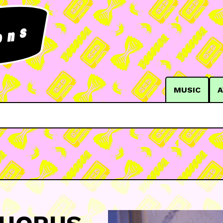
s
n
o
MUSIC
A
<3 <3 <3 TO