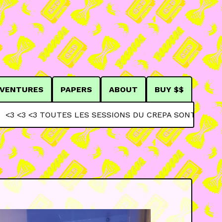
VENTURES
PAPERS
ABOUT
BUY $$
UTES LES SESSIONS DU CREPA SONT EN LIGNE <3 <3 <3