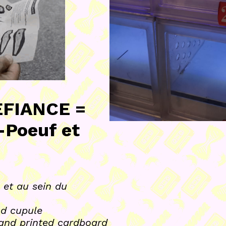
ÉFIANCE =
-Poeuf et
 et au sein du
nd cupule
 and printed cardboard