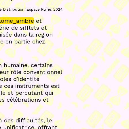
e Distribution, Espace Ruine, 2024
lome_ambre
et
rie de sifflets et
uisée dans la region
e en partie chez
on humaine, certains
eur rôle conventionnel
les d’identité
 de ces instruments est
ble et percutant qui
es célébrations et
des difficultés, le
unificatrice, offrant