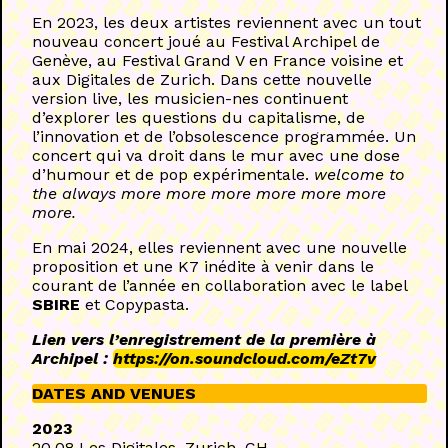
En 2023, les deux artistes reviennent avec un tout
nouveau concert joué au Festival Archipel de
Genève, au Festival Grand V en France voisine et
aux Digitales de Zurich. Dans cette nouvelle
version live, les musicien-nes continuent
d’explorer les questions du capitalisme, de
l’innovation et de l’obsolescence programmée. Un
concert qui va droit dans le mur avec une dose
d’humour et de pop expérimentale.
welcome to
the always more more more more more more
more.
En mai 2024, elles reviennent avec une nouvelle
proposition et une K7 inédite à venir dans le
courant de l’année en collaboration avec le label
SBIRE
et Copypasta.
Lien vers l’enregistrement de la première à
Archipel :
https://on.soundcloud.com/eZt7v
DATES AND VENUES
2023
20.08 Les Digitales, Zurich, CH