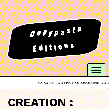
a
t
s
p
a
p
o
y
C
s
n
o
t
d
i
i
E
<3 <3 <3 TOUTES LES SESSIONS DU CREPA S
CREATION :