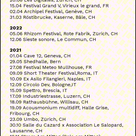
15.04 Festival Grand V, Virieux le grand, FR
02.04 Archipel Festival, Genève, CH
31.03 Röstibrucke, Kaserne, Bâle, CH
2022
05.06 Rhizom Festival, Rote Fabrik, Zürich, CH
12.06 Sieste sonore, Le Commun, CH
2021
01.04 Cave 12, Geneva, CH
29.05 Shedhalle, Bern
27.08 Festival Meteo Mullhouse, FR
09.09 Short Theater Festival,Roma, IT
10.09 Ex Asilo Filangieri, Naples, IT
12.09 Circolo Dev, Bologne,IT
15.09 Spettro, Brescia, IT
17.09 Industriestrasse, Luzern, CH
18.09 Rathausbühne, Willisau, CH
19.09 Acousmonium multidiff, Halle Grise,
Fribourg, CH
23.09 Umbo, Zürich, CH
30.10 Salle du Cazard x Association Le Salopard,
Lausanne, CH