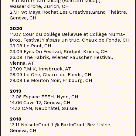
19.11 Strom Am Mittag (Solo am Mittag),
Wasserkirche, Zurich, CH
27.11 wt Maya Rochat,Les Créatives,Grand Théâtre,
Genève, CH
2020
11.07 Cour du collège Bellevue et Collège Numa-
Droz, Festival Y s’pass un truc, Chaux de Fonds, CH
23.08 Le Pont, CH
23.09 Eyes On Festival, Südpol, Kriens, CH
26.09 The Fabrik, Wiener Rauschen Festival,
Vienna, AT
27.09 P.M.K, Innsbruck, AT
28.09 Le Che, Chaux-de-Fonds, CH
29.09 Le Mouton Noir, Fribourg, CH
2019
13.06 Espace EEEH, Nyon, CH
14.06 Cave 12, Geneva, CH
14.12 CAN, Neuchâtel, Suisse
2018
13.11 NoiseInGrad 1 @ BarInGrad, Rez Usine,
Geneva, CH