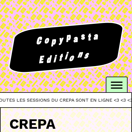
a
s
p
t
a
y
o
C
p
n
s
i
t
o
i
d
E
 LES SESSIONS DU CREPA SONT EN LIGNE <3 <3 <3
CREPA