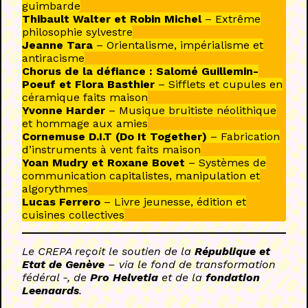
guimbarde
Thibault Walter et Robin Michel
– Extrême
philosophie sylvestre
Jeanne Tara
– Orientalisme, impérialisme et
antiracisme
Chorus de la défiance : Salomé Guillemin-
Poeuf et Flora Basthier
– Sifflets et cupules en
céramique faits maison
Yvonne Harder
– Musique bruitiste néolithique
et hommage aux amies
Cornemuse
D.I.T (Do It Together)
– Fabrication
d’instruments à vent faits maison
Yoan Mudry et Roxane Bovet
– Systèmes de
communication capitalistes, manipulation et
algorythmes
Lucas Ferrero
– Livre jeunesse, édition et
cuisines collectives
Le CREPA reçoit le soutien de la
République et
Etat de Genève
– via le fond de transformation
fédéral -, de
Pro Helvetia
et de la
fondation
Leenaards
.