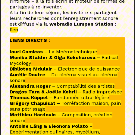
l’intimité – à la fois écrin et moteur de formes de
partages à ré-inventer.
A la fin de leur séjour, les invité-e-s partagent
leurs recherches dont l’enregistrement sonore
est diffusé via la
webradio Lumpen Station
:
lien
.
LIENS DIRECTS :
Iouri Camicas
– La Mnémotechnique
Monika Stalder & Olga Kokcharova
– Radical
Mycology
Biblioteq Mdulair
– Electronique de puissance
Aurélie Doutre
– Du cinéma visuel au cinéma
sonore
Alexandra Roger
– Comptabilité des artistes
Dragos Tara & Joëlle Kehrli
– Radio improvisée
Thomas Köppel
– Randonnée ultra-légère
Grégory Chapuisat
– Torréfaction maison, pain
sans pétrissage
Matthieu Hardouin
– Composition, création
sonore
Antoine Läng & Eleonora Polato
–
Expérimentation culinaires, mycélium,