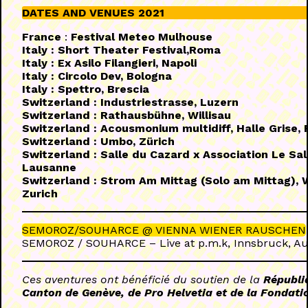
DATES AND VENUES 2021
France
:
Festival Meteo Mulhouse
Italy : Short Theater Festival,Roma
Italy : Ex Asilo Filangieri, Napoli
Italy : Circolo Dev, Bologna
Italy : Spettro, Brescia
Switzerland : Industriestrasse, Luzern
Switzerland : Rathausbühne, Willisau
Switzerland : Acousmonium multidiff, Halle Grise, 
Switzerland : Umbo, Zürich
Switzerland : Salle du Cazard x Association Le Sa
Lausanne
Switzerland : Strom Am Mittag (Solo am Mittag), 
Zurich
SEMOROZ/SOUHARCE @ VIENNA WIENER RAUSCHEN
SEMOROZ / SOUHARCE – Live at p.m.k, Innsbruck, Aus
Ces aventures ont bénéficié du soutien de la
Républi
Canton de Genève, de Pro Helvetia et de la Fondatio