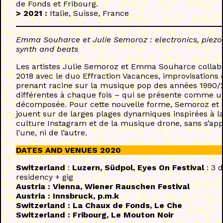
de Fonds et Fribourg.
> 2021 :
Italie, Suisse, France
Emma Souharce et Julie Semoroz : electronics, piezo
synth
and beats
Les artistes Julie Semoroz et Emma Souharce collab
2018 avec le duo Effraction Vacances, improvisations
prenant racine sur la musique pop des années 1990/
différentes à chaque fois – qui se présente comme u
décomposée. Pour cette nouvelle forme, Semoroz et
jouent sur de larges plages dynamiques inspirées à la 
culture Instagram et de la musique drone, sans s’app
l’une, ni de l’autre.
DATES AND VENUES
2020
Switzerland
:
Luzern, Südpol, Eyes On Festival
: 3 
residency + gig
Austria : Vienna, Wiener Rauschen Festival
Austria : Innsbruck, p.m.k
Switzerland : La Chaux de Fonds, Le Che
Switzerland : Fribourg, Le Mouton Noir