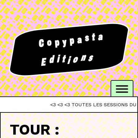
a
t
s
a
p
y
p
o
C
n
s
i
t
o
d
i
E
<3 <3 <3 TOUTES LES SESSIONS DU CREPA
TOUR :