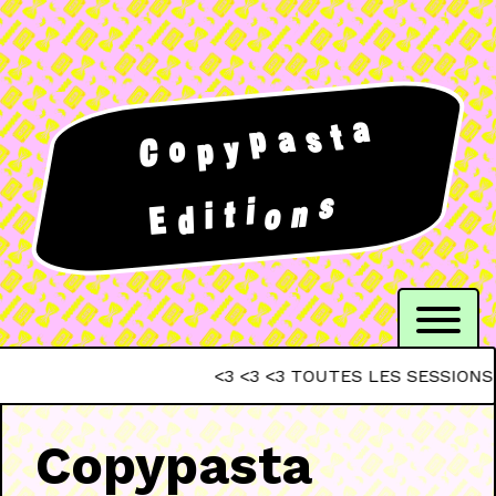
a
t
a
p
s
o
y
p
C
s
i
n
t
i
o
d
E
<3 <3 <3 TOUTES LES SESSIONS DU
Copypasta